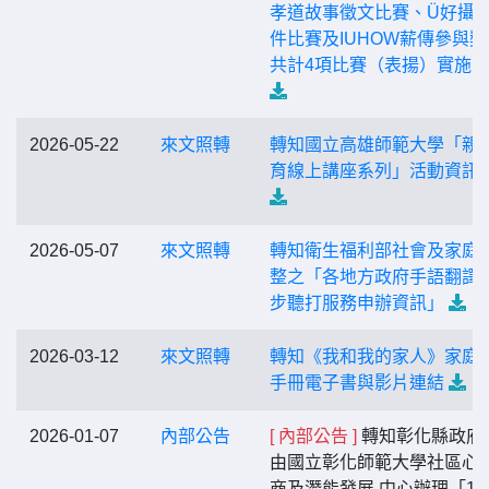
孝道故事徵文比賽、Ü好攝
件比賽及IUHOW薪傳參與獎
共計4項比賽（表揚）實施
2026-05-22
來文照轉
轉知國立高雄師範大學「親
育線上講座系列」活動資訊
2026-05-07
來文照轉
轉知衛生福利部社會及家庭
整之「各地方政府手語翻譯
步聽打服務申辦資訊」
2026-03-12
來文照轉
轉知《我和我的家人》家庭
手冊電子書與影片連結
2026-01-07
內部公告
[ 內部公告 ]
轉知彰化縣政府
由國立彰化師範大學社區心
商及潛能發展 中心辦理「11