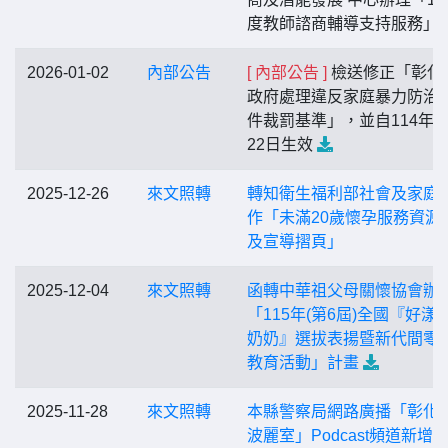
度教師諮商輔導支持服務」
2026-01-02
內部公告
[ 內部公告 ]
檢送修正「彰化
政府處理違反家庭暴力防治
件裁罰基準」，並自114年1
22日生效
2025-12-26
來文照轉
轉知衛生福利部社會及家庭
作「未滿20歲懷孕服務資源
及宣導摺頁」
2025-12-04
來文照轉
函轉中華祖父母關懷協會辦
「115年(第6屆)全國『好漾
奶奶』選拔表揚暨新代間零
教育活動」計畫
2025-11-28
來文照轉
本縣警察局網路廣播「彰化
波麗室」Podcast頻道新增第