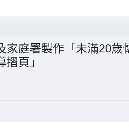
及家庭署製作「未滿20歲
導摺頁」