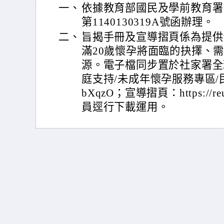
一、
依據教育部國民及學前教育署1
第1140130319A號函辦理。
二、
旨揭手冊及宣導摺頁係為提供
滿20歲懷孕將面臨的抉擇、
源。電子檔同步置於社家署全
庭支持/未成年懷孕服務專區/民眾，手冊
bXqzO；宣導摺頁：https://r
員逕行下載運用。