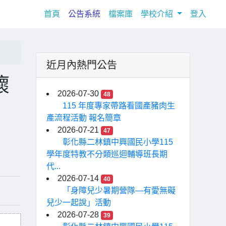
(current)
首頁
公告系統
檔案庫
學校介紹
登入
近月內熱門公告
懷
2026-07-30
48
115 年度專家帶路看國產豬肉生
產流程活動 報名簡章
2026-07-21
47
彰化縣二林鎮中興國民小學115
學年度特教不分類巡迴輔導班長期
代...
2026-07-14
40
「身障兒少暑期營隊—有愛無礙
兒少一起說」活動
2026-07-28
39