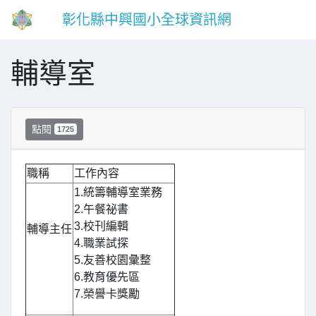
彰化縣中興國小全球資訊網
輔導室
點閱
1725
職稱
工作內容
1.統籌輔導室業務
2.午餐祕書
3.校刊編輯
輔導主任
4.職業試探
5.友善校園彙整
6.教育優先區
7.榮譽卡獎勵