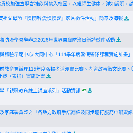
 重申！請貴校加強宣導含糖飲料禁入校園，以維師生健康，詳如說明，
年度祖父母節『慢慢唱 愛慢慢響』影片徵件活動」簡章及海報
殺防治學會舉辦之2026年世界自殺防治日新詩徵件活動
與體驗示範中心-大同中心「114學年度暑假營隊課程實施計畫」
前教育署辦理115年度弘揚孝道漫畫比賽、孝道故事徵文比賽、Ü
比賽（表揚）實施計畫
學「親職教育線上講座系列」活動資訊
及家庭署彙整之「各地方政府手語翻譯及同步聽打服務申辦資訊