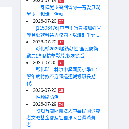
2026-07-14
41
「身障兒少暑期營隊—有愛無礙
兒少一起說」活動
2026-07-20
37
[11506476] 重申！請貴校加強宣
導含糖飲料禁入校園，以維師生健...
2026-07-20
37
彰化縣2026城鎮韌性(全民防衛
動員)演習精華影片,歡迎觀看
2026-07-30
37
彰化縣二林鎮中興國民小學115
學年度特教不分類巡迴輔導班長期
代...
2026-07-23
35
性騷擾防治
2026-07-29
34
轉知有關財團法人中華民國消費
者文教基金會及社團法人台灣消費
者...