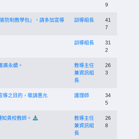
9
害防制教學包」，請多加宣導
訓導組長
41
7
訓導組長
31
2
推廣永續。
教導主任
26
兼資訊組
3
長
宣導之目的，敬請惠允
護理師
34
5
轉知貴校教師。
教導主任
26
兼資訊組
8
長