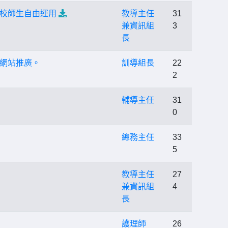
校師生自由運用
教導主任
31
兼資訊組
3
長
網站推廣。
訓導組長
22
2
輔導主任
31
0
總務主任
33
5
教導主任
27
兼資訊組
4
長
護理師
26