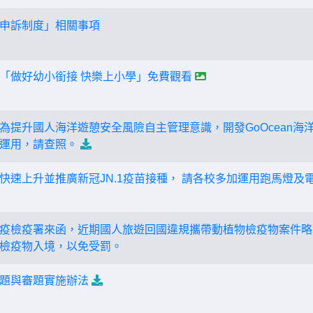
申訴制度」相關事項
「做好幼小銜接 快樂上小學」免費觀看
為提升國人海洋遊憩安全風險自主管理意識，開發GoOcean海洋
廣運用，請查照。
快速上升並推廣新冠JN.1疫苗接種， 請各校多加運用跑馬燈及
疫檢疫署來函，近期國人旅遊回國違規攜帶動植物檢疫物案件略
檢疫物入境，以免受罰。
題與審題實施辦法