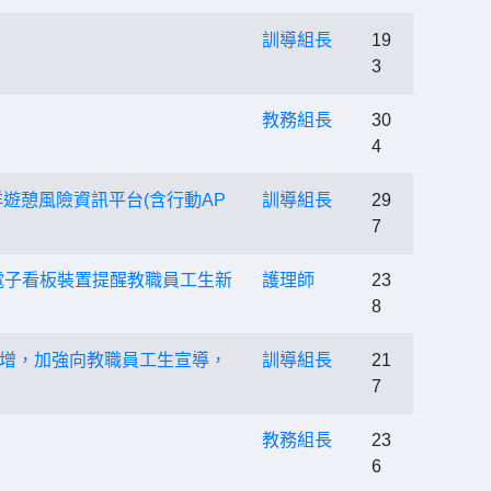
訓導組長
19
3
教務組長
30
4
遊憩風險資訊平台(含行動AP
訓導組長
29
7
電子看板裝置提醒教職員工生新
護理師
23
8
增，加強向教職員工生宣導，
訓導組長
21
7
教務組長
23
6