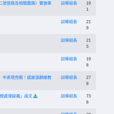
二號道路及相關農路）實施車
訓導組長
19
1
訓導組長
21
9
訓導組長
21
5
訓導組長
19
8
」中表現亮眼！感謝温麒維教
訓導組長
27
8
煙處理疑義」函文
訓導組長
73
8