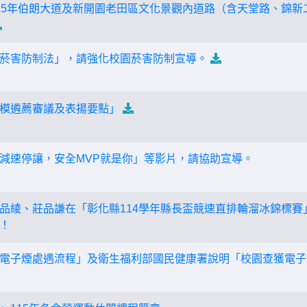
15年伯朗大道及新開園老田區文化景觀內道路（含天堂路、錦新
菸害防制法」，請強化校園菸害防制宣導。
模遴薦審議及表揚要點」
減速停讓，安全MVP就是你」等影片，請協助宣導。
品綾、莊品謙在「彰化縣114學年縣長盃競速直排輪溜冰錦標賽
！
電子煙處遇流程」及衛生福利部國民健康署說明「校園查獲電子