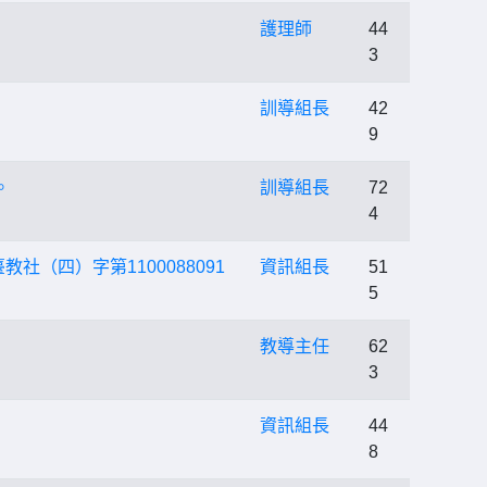
護理師
44
3
訓導組長
42
9
。
訓導組長
72
4
（四）字第1100088091
資訊組長
51
5
教導主任
62
3
資訊組長
44
8