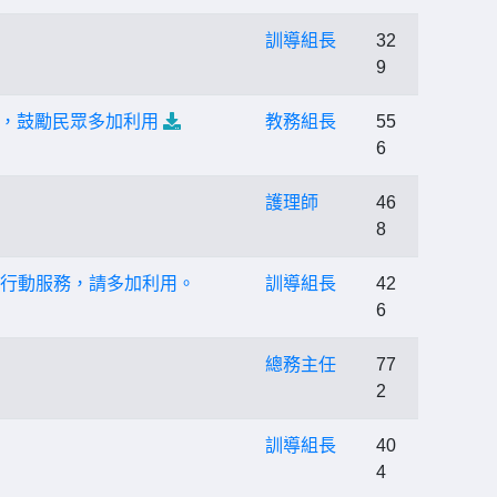
訓導組長
32
9
，鼓勵民眾多加利用
教務組長
55
6
護理師
46
8
項行動服務，請多加利用。
訓導組長
42
6
總務主任
77
2
訓導組長
40
4