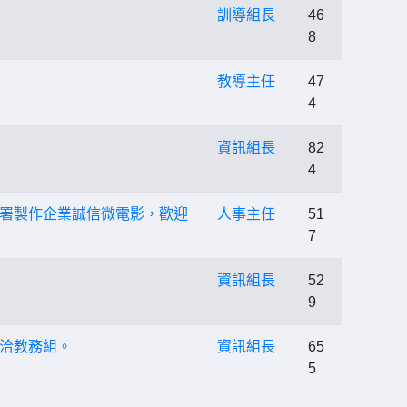
訓導組長
46
8
教導主任
47
4
資訊組長
82
4
署製作企業誠信微電影，歡迎
人事主任
51
7
資訊組長
52
9
洽教務組。
資訊組長
65
5