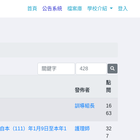
(current)
首頁
公告系統
檔案庫
學校介紹
登入
點
發佈者
閱
訓導組長
16
63
自本（111）年1月9日至本年1
護理師
32
7