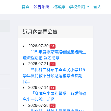
(current)
首頁
公告系統
檔案庫
學校介紹
登入
近月內熱門公告
2026-07-30
54
115 年度專家帶路看國產豬肉生
產流程活動 報名簡章
2026-07-21
50
彰化縣二林鎮中興國民小學115
學年度特教不分類巡迴輔導班長期
代...
2026-07-14
41
「身障兒少暑期營隊—有愛無礙
兒少一起說」活動
2026-07-28
40