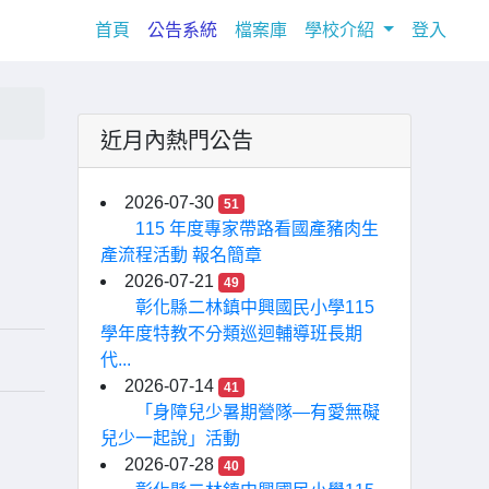
(current)
首頁
公告系統
檔案庫
學校介紹
登入
近月內熱門公告
2026-07-30
51
115 年度專家帶路看國產豬肉生
產流程活動 報名簡章
2026-07-21
49
彰化縣二林鎮中興國民小學115
學年度特教不分類巡迴輔導班長期
代...
2026-07-14
41
「身障兒少暑期營隊—有愛無礙
兒少一起說」活動
2026-07-28
40