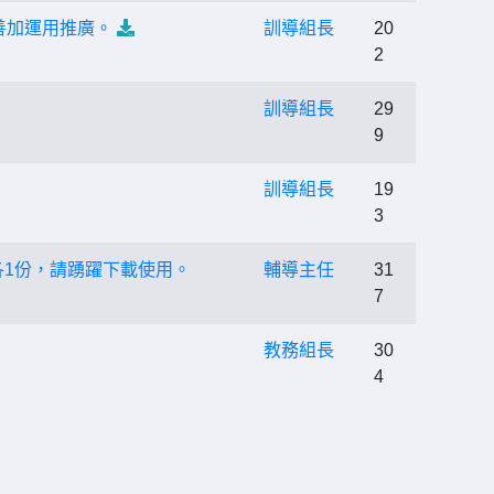
善加運用推廣。
訓導組長
20
2
訓導組長
29
9
訓導組長
19
3
各1份，請踴躍下載使用。
輔導主任
31
7
教務組長
30
4