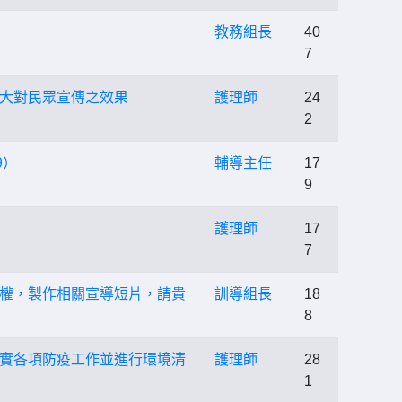
教務組長
40
7
擴大對民眾宣傳之效果
護理師
24
2
9）
輔導主任
17
9
護理師
17
7
權，製作相關宣導短片，請貴
訓導組長
18
8
實各項防疫工作並進行環境清
護理師
28
1