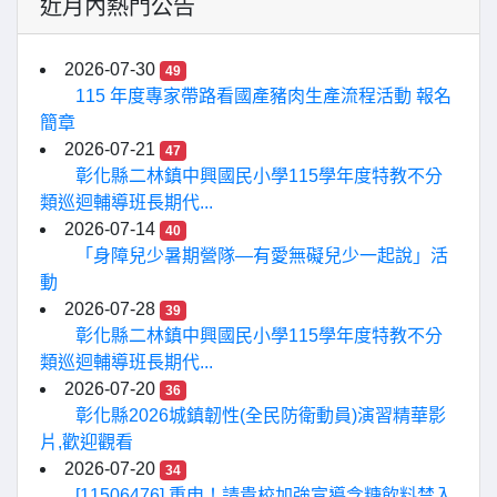
近月內熱門公告
2026-07-30
49
115 年度專家帶路看國產豬肉生產流程活動 報名
簡章
2026-07-21
47
彰化縣二林鎮中興國民小學115學年度特教不分
類巡迴輔導班長期代...
2026-07-14
40
「身障兒少暑期營隊—有愛無礙兒少一起說」活
動
2026-07-28
39
彰化縣二林鎮中興國民小學115學年度特教不分
類巡迴輔導班長期代...
2026-07-20
36
彰化縣2026城鎮韌性(全民防衛動員)演習精華影
片,歡迎觀看
2026-07-20
34
[11506476] 重申！請貴校加強宣導含糖飲料禁入