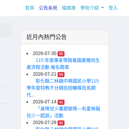
(current)
首頁
公告系統
檔案庫
學校介紹
登入
近月內熱門公告
2026-07-30
55
115 年度專家帶路看國產豬肉生
產流程活動 報名簡章
2026-07-21
54
彰化縣二林鎮中興國民小學115
學年度特教不分類巡迴輔導班長期
代...
2026-07-14
41
「身障兒少暑期營隊—有愛無礙
兒少一起說」活動
2026-07-28
41