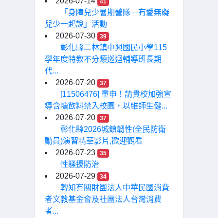
2026-07-14
41
「身障兒少暑期營隊—有愛無礙
兒少一起說」活動
2026-07-30
39
彰化縣二林鎮中興國民小學115
學年度特教不分類巡迴輔導班長期
代...
2026-07-20
37
[11506476] 重申！請貴校加強宣
導含糖飲料禁入校園，以維師生健...
2026-07-20
37
彰化縣2026城鎮韌性(全民防衛
動員)演習精華影片,歡迎觀看
2026-07-23
35
性騷擾防治
2026-07-29
34
轉知有關財團法人中華民國消費
者文教基金會及社團法人台灣消費
者...